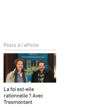
ages
Contact
Posts à l'affiche
La foi est-elle
Trois émissions de
rationnelle ? Avec
radio sur Claude
Tresmontant
Tresmontant !