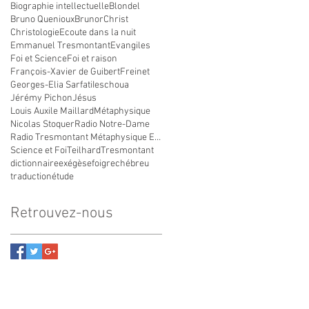
Biographie intellectuelle
Blondel
Bruno Quenioux
Brunor
Christ
Christologie
Ecoute dans la nuit
Emmanuel Tresmontant
Evangiles
Foi et Science
Foi et raison
François-Xavier de Guibert
Freinet
Georges-Elia Sarfati
Ieschoua
Jérémy Pichon
Jésus
Louis Auxile Maillard
Métaphysique
Nicolas Stoquer
Radio Notre-Dame
Radio Tresmontant Métaphysique Exegèse
Science et Foi
Teilhard
Tresmontant
dictionnaire
exégèse
foi
grec
hébreu
traduction
étude
Retrouvez-nous