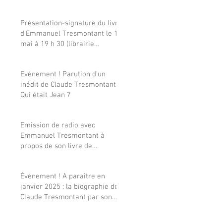
Présentation-signature du livre
d'Emmanuel Tresmontant le 15
mai à 19 h 30 (librairie
Tschann Montparnasse, à
Paris)
Evénement ! Parution d'un
inédit de Claude Tresmontant :
Qui était Jean ?
Emission de radio avec
Emmanuel Tresmontant à
propos de son livre de
souvenirs sur son père
Événement ! A paraître en
janvier 2025 : la biographie de
Claude Tresmontant par son
fils Emmanuel_Souscription
possible à prix réduit