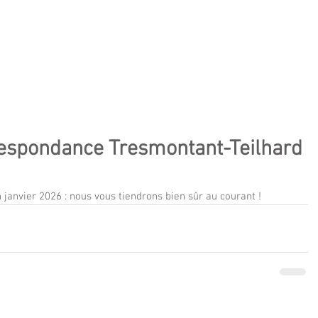
CLAUDE TRESMONTANT
alités
Thèmes
Textes
Audios et vidéos
Témoign
rrespondance Tresmontant-Teilhard
janvier 2026 : nous vous tiendrons bien sûr au courant !