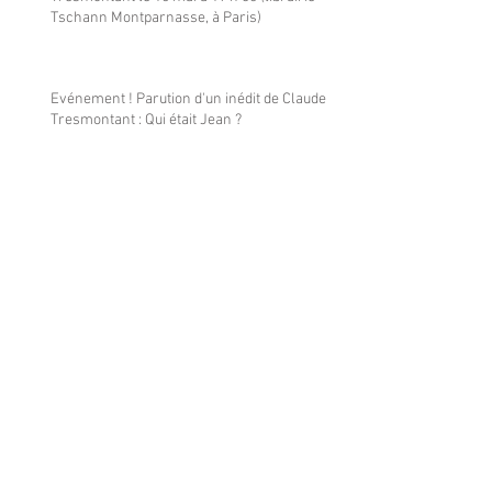
Tschann Montparnasse, à Paris)
Evénement ! Parution d'un inédit de Claude
Tresmontant : Qui était Jean ?
Emission de radio avec Emmanuel
Tresmontant à propos de son livre de
souvenirs sur son père
Événement ! A paraître en janvier 2025 : la
biographie de Claude Tresmontant par son
fils Emmanuel_Souscription possible à prix
réduit
Nouveau ! Interview de Claude Tresmontant
par Denise Dumolin, Radio Notre-Dame, 24