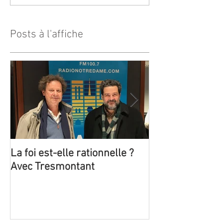
Posts à l'affiche
La foi est-elle rationnelle ?
Trois émissions
Avec Tresmontant
Claude Tresmon