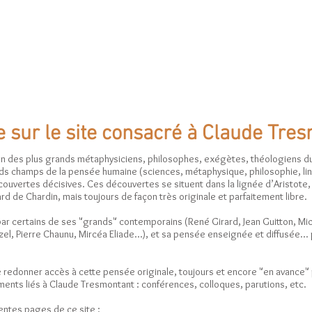
CLAUDE TRESMONTANT
alités
Thèmes
Textes
Audios et vidéos
Témoign
 sur le site consacré à Claude Tres
un des plus grands métaphysiciens, philosophes, exégètes, théologiens d
nds champs de la pensée humaine (sciences, métaphysique, philosophie, li
découvertes décisives. Ces découvertes se situent dans la lignée d’Aristote
rd de Chardin, mais toujours de façon très originale et parfaitement libre.
ar certains de ses "grands" contemporains (René Girard, Jean Guitton, Mic
zel, Pierre Chaunu, Mircéa Eliade...), et sa pensée enseignée et diffusée... 
e redonner accès à cette pensée originale, toujours et encore "en avance"
ments liés à Claude Tresmontant : conférences, colloques, parutions, etc.
entes pages de ce site :