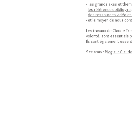
-
les grands axes et thè
-
les références bibliograp
-
des ressources vidéo et
-
et le moyen de nous con
Les travaux de Claude Tre
volonté, sont essentiels 
Ils sont également essenti
Site amis : B
log sur Claud