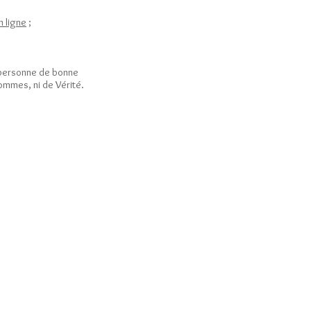
n ligne
;
e personne de bonne
ommes, ni de Vérité.