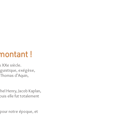
ages
Contact
montant !
u XXe siècle.
nguistique, exégèse,
, Thomas d’Aquin,
hel Henry, Jacob Kaplan,
puis elle fut totalement
 pour notre époque, et