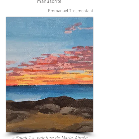
manuscrite.
Emmanuel Tresmontant
« Soleil 1
», peinture de
Marie-Aimée