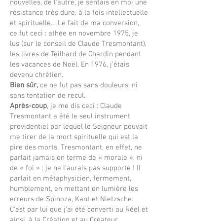
nouvelles, de l’autre, je sentais en moi une
résistance très dure, à la fois intellectuelle
et spirituelle… Le fait de ma conversion,
ce fut ceci : athée en novembre 1975, je
lus (sur le conseil de Claude Tresmontant),
les livres de Teilhard de Chardin pendant
les vacances de Noël. En 1976, j’étais
devenu chrétien.
Bien sûr,
ce ne fut pas sans douleurs, ni
sans tentation de recul.
Après-coup
, je me dis ceci : Claude
Tresmontant a été le seul instrument
providentiel par lequel le Seigneur pouvait
me tirer de la mort spirituelle qui est la
pire des morts. Tresmontant, en effet, ne
parlait jamais en terme de « morale », ni
de « foi » : je ne l’aurais pas supporté ! Il
parlait en métaphysicien, fermement,
humblement, en mettant en lumière les
erreurs de Spinoza, Kant et Nietzsche.
C’est par lui que j’ai été converti au Réel et
ainsi, à la Création et au Créateur…