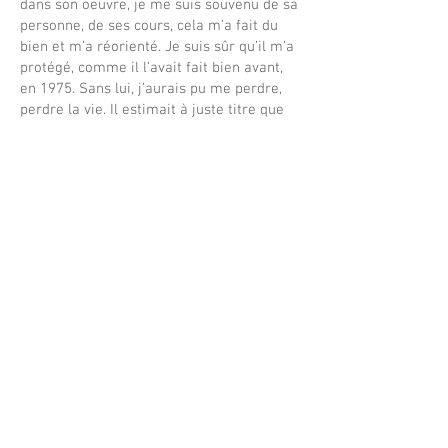
dans son oeuvre, je me suis souvenu de sa
personne, de ses cours, cela m’a fait du
bien et m’a réorienté. Je suis sûr qu’il m’a
protégé, comme il l’avait fait bien avant,
en 1975. Sans lui, j’aurais pu me perdre,
perdre la vie. Il estimait à juste titre que
les catastrophes politiques et morales ou
spirituelles viennent toujours d’une erreur
ou d’une errance de la pensée. J’ai connu
cette errance !
Ce que fut Claude Tresmontant
et ce qui
restera de lui au XXIème siècle ? A mon
avis ceci : il aura tenté de penser le
christianisme catholique en l’inscrivant
dans l’Histoire de l’Univers physique, sans
confusion et sans séparation.
En somme
, la question qu’il pose, est
celle-ci : quel christianisme est digne d’un
tel univers né voici 14 milliards d’années
et dont l’histoire se continue sous nos
yeux ? Je pense qu’il aurait répondu