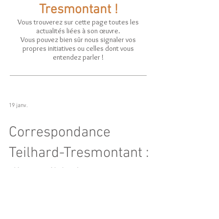
Tresmontant !
Vous trouverez sur cette page toutes les
actualités liées à son œuvre.
Vous pouvez bien sûr nous signaler vos
propres initiatives ou celles dont vous
entendez parler !
19 janv.
Correspondance
Teilhard-Tresmontant :
disponible !
Chers tous, encore une très grande nouvelle : la
parution, dans quelques jours, de la
correspondance inédite entre Pierre Teilhard de