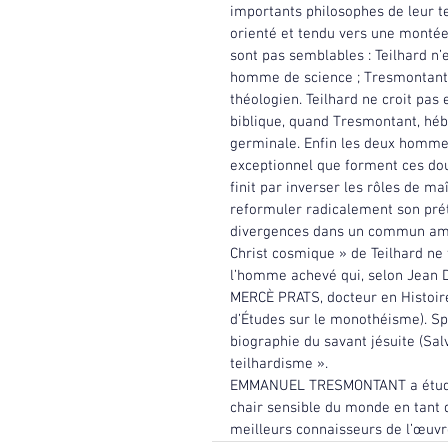
importants philosophes de leur te
orienté et tendu vers une montée
sont pas semblables : Teilhard n’e
homme de science ; Tresmontant,
théologien. Teilhard ne croit pas 
biblique, quand Tresmontant, hébr
germinale. Enfin les deux hommes
exceptionnel que forment ces dou
finit par inverser les rôles de ma
reformuler radicalement son pré
divergences dans un commun amou
Christ cosmique » de Teilhard ne f
l’homme achevé qui, selon Jean Du
MERCÈ PRATS, docteur en Histoir
d’Études sur le monothéisme). Spé
biographie du savant jésuite (Salv
teilhardisme ».
EMMANUEL TRESMONTANT a étudié l
chair sensible du monde en tant q
meilleurs connaisseurs de l’œuvre