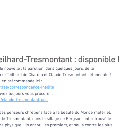
CLAUDE TRESMONTANT
alités
Thèmes
Textes
Audios et vidéos
Témoign
lhard-Tresmontant : disponible !
 nouvelle : la parution, dans quelques jours, de la 
rre Teilhard de Chardin et Claude Tresmontant : étonnante ! 
t en précommande ici :
tres/correspondance-inedite
ouvez toujours vous procurer :
./claude-tresmontant-un
...
 des penseurs chrétiens face à la beauté du Monde matériel, 
ude Tresmontant, dans le sillage de Bergson, ont retrouvé le 
physique ; ils ont vu, les premiers, et seuls contre les plus 