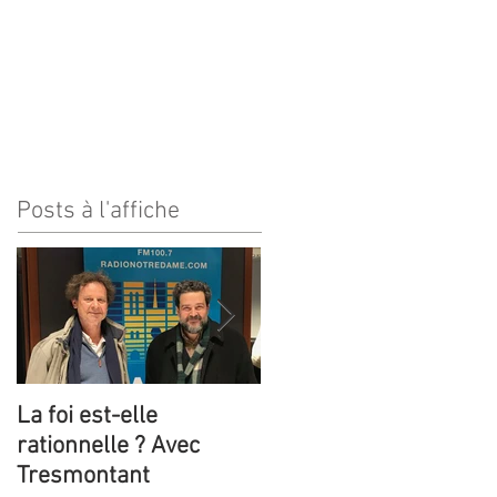
ages
Contact
Posts à l'affiche
La foi est-elle
Trois émissions de
rationnelle ? Avec
radio sur Claude
Tresmontant
Tresmontant !