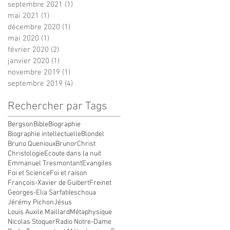
septembre 2021
(1)
1 post
mai 2021
(1)
1 post
décembre 2020
(1)
1 post
mai 2020
(1)
1 post
février 2020
(2)
2 posts
janvier 2020
(1)
1 post
novembre 2019
(1)
1 post
septembre 2019
(4)
4 posts
Rechercher par Tags
Bergson
Bible
Biographie
Biographie intellectuelle
Blondel
Bruno Quenioux
Brunor
Christ
Christologie
Ecoute dans la nuit
Emmanuel Tresmontant
Evangiles
Foi et Science
Foi et raison
François-Xavier de Guibert
Freinet
Georges-Elia Sarfati
Ieschoua
Jérémy Pichon
Jésus
Louis Auxile Maillard
Métaphysique
Nicolas Stoquer
Radio Notre-Dame