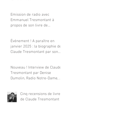
Emission de radio avec
Emmanuel Tresmontant à
propos de son livre de
souvenirs sur son père
Événement ! A paraître en
janvier 2025 : la biographie de
Claude Tresmontant par son
fils Emmanuel_Souscription
possible à prix réduit
Nouveau ! Interview de Claude
Tresmontant par Denise
Dumolin, Radio Notre-Dame, 24
octobre 1996
Cinq recensions de livres
de Claude Tresmontant !