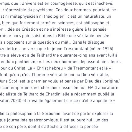
mps, que l’Univers est en cosmogénèse, qu’il est inachevé, 
 irrépressible du psychisme. Ces deux hommes, pourtant, ne 
st ni métaphysicien ni théologien ; c’est un naturaliste, un 
 bien que fortement armé en sciences, est philosophe et 
en l’idée de Création et ne s’intéresse guère à la pensée 
aïste hors pair, saisit dans la Bible une véritable pensée 
 s’opposent sur la question du mal… Dans le dialogue 
ze lettres, on verra que le jeune Tresmontant (né en 1925) 
ître à élève et aide Teilhard (né quarante-cinq ans avant lui) à 
tendu « panthéisme ». Les deux hommes dépassent ainsi leurs 
r du Christ. Le « Christ hébreu » de Tresmontant et le « 
ont qu’un ; c’est l’homme véritable uni au Dieu véritable, 
ns Scot, est le premier voulu et pensé par Dieu dès l’origine."
e contemporaine, est chercheur associée au LEM (Laboratoire 
cialiste de Teilhard de Chardin, elle a récemment publié la 
ator, 2023) et travaille également sur ce qu’elle appelle le « 
a philosophie à la Sorbonne, avant de partir explorer la 
ue journaliste gastronomique. Il est aujourd’hui l’un des 
 de son père, dont il s’attache à diffuser la pensée