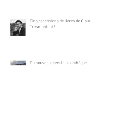
Cinq recensions de livres de Claude
Tresmontant !
Du nouveau dans la bibliothèque
sonore !
Archives
mai 2026
(1)
1 post
janvier 2026
(1)
1 post
décembre 2025
(1)
1 post
mai 2025
(1)
1 post