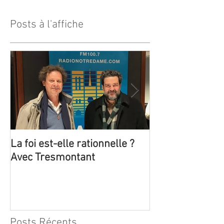
Posts à l'affiche
La foi est-elle rationnelle ?
Trois émissions
Avec Tresmontant
Claude Tresmon
Posts Récents