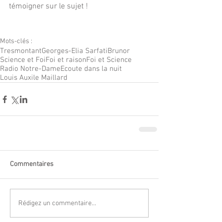
témoigner sur le sujet !
Mots-clés :
Tresmontant
Georges-Elia Sarfati
Brunor
Science et Foi
Foi et raison
Foi et Science
Radio Notre-Dame
Ecoute dans la nuit
Louis Auxile Maillard
Commentaires
Rédigez un commentaire...