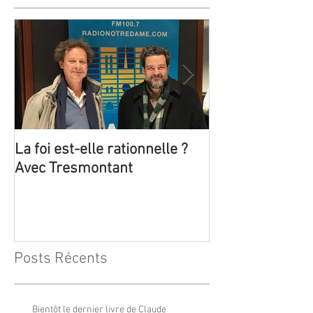
La foi est-elle rationnelle ?
Trois émissions
Avec Tresmontant
Claude Tresmon
Posts Récents
Bientôt le dernier livre de Claude